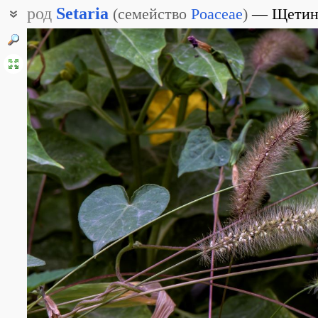
род
Setaria
(
семейство
Poaceae
)
Щетин
Мышей
Сетария
Чумиза