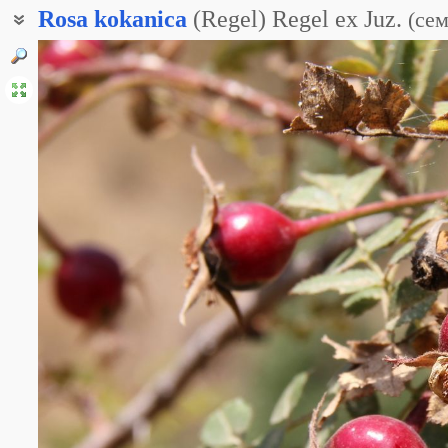
Rosa
kokanica
(Regel) Regel ex Juz.
(
сем
Роза кокандская