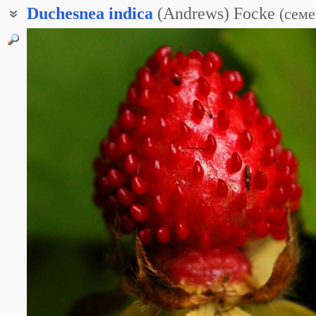
Duchesnea
indica
(Andrews) Focke
(
семе
Индийская земляника
Лапчатка индийская
Ложная земляника