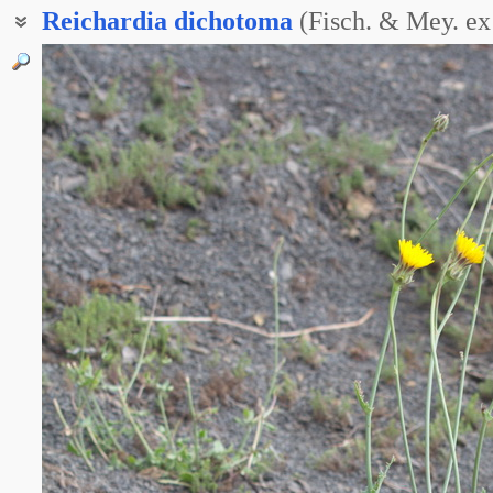
Reichardia
dichotoma
(Fisch. & Mey. ex
Рейхардия сизая