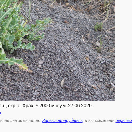
 окр. с. Храх, ≈ 2000 м н.у.м. 27.06.2020.
в
ения или замечания?
Зарегистрируйтесь
, и вы сможете
перене