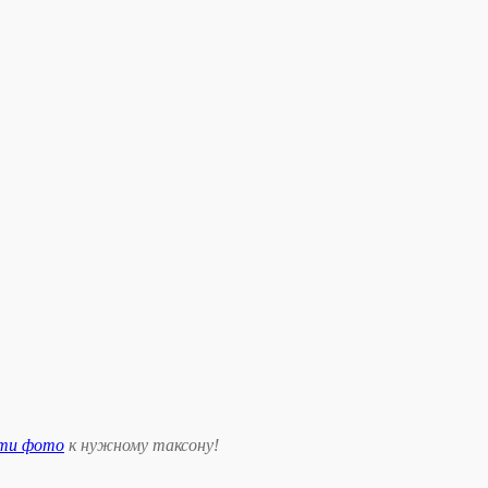
сти фото
к нужному таксону
!