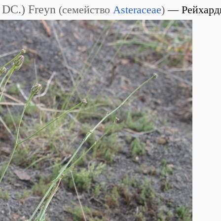
 DC.) Freyn
(
семейство
Asteraceae
)
Рейхард