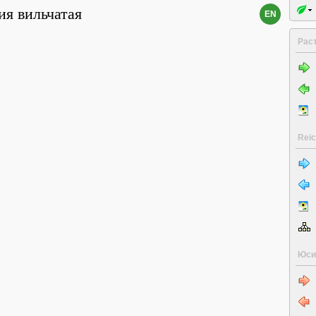
ия вильчатая
EN
Рас
Reic
Юси