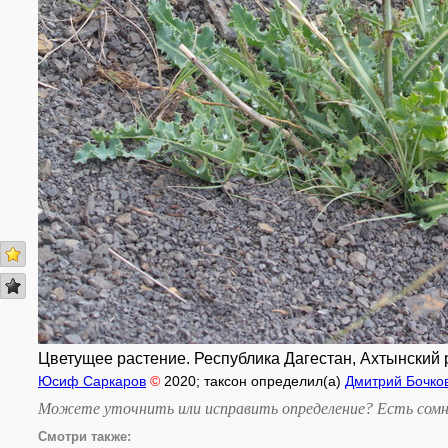
Цветущее растение. Республика Дагестан, Ахтынский р-н,
Юсиф Саркаров
©
2020
; таксон определил(а)
Дмитрий Бочко
Можете уточнить или исправить определение? Есть сомн
Смотри также: