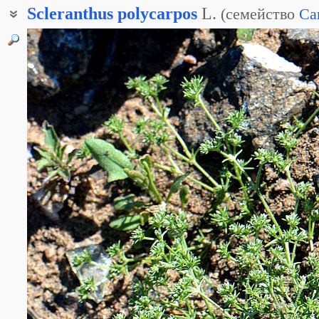
Scleranthus
polycarpos
L.
(
семейство
Ca