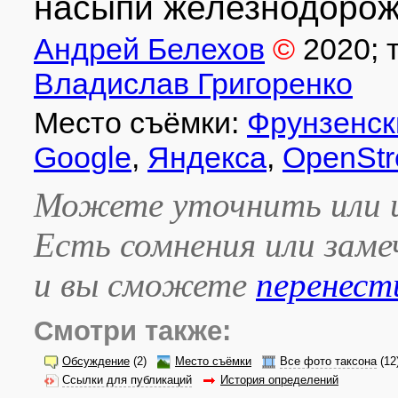
насыпи железнодорожн
Андрей Белехов
©
2020
;
Владислав Григоренко
Место съёмки:
Фрунзенск
Google
,
Яндекса
,
OpenStr
Можете уточнить или и
Есть сомнения или зам
и вы сможете
перенест
Смотри также:
Обсуждение
(2)
Место съёмки
Все фото таксона
(12
Ссылки для публикаций
История определений