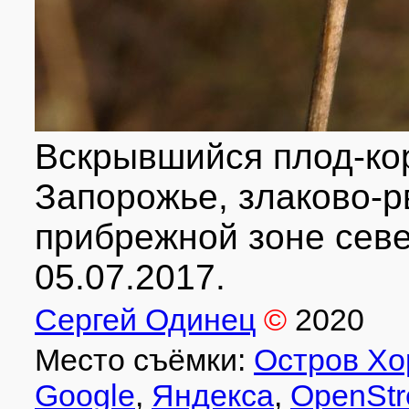
Вскрывшийся плод-кор
Запорожье, злаково-р
прибрежной зоне севе
05.07.2017.
Сергей Одинец
©
2020
Место съёмки:
Остров Хо
Google
,
Яндекса
,
OpenStr