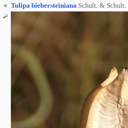
Tulipa
biebersteiniana
Schult. & Schult. 
Тюльпан дубравный