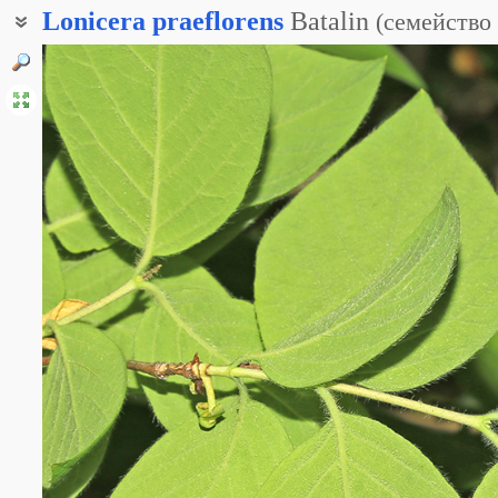
Lonicera
praeflorens
Batalin
(
семейство
Жимолость ранняя