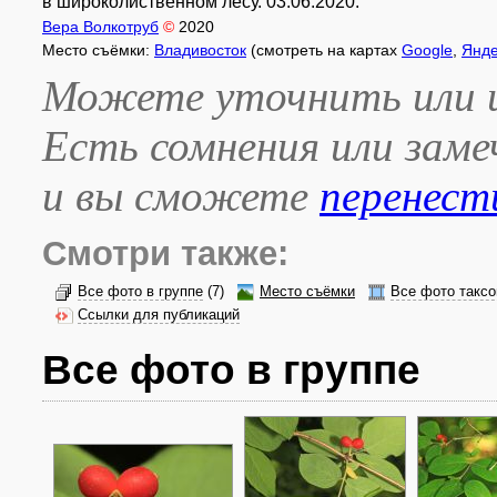
в широколиственном лесу. 03.06.2020.
Вера Волкотруб
©
2020
Место съёмки:
Владивосток
(смотреть на картах
Google
,
Янде
Можете уточнить или и
Есть сомнения или зам
и вы сможете
перенест
Смотри также:
Все фото в группе
(7)
Место съёмки
Все фото таксо
Ссылки для публикаций
Все фото в группе