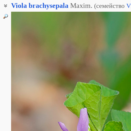
Viola
brachysepala
Maxim.
(
семейство
V