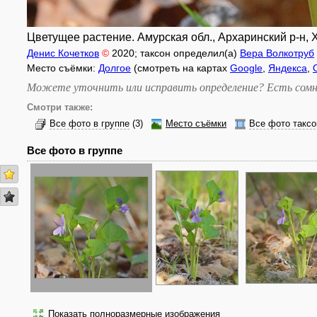
Цветущее растение. Амурская обл., Архаринский р-н, Х
Денис Кочетков
©
2020
; таксон определил(а)
Вера Волкотруб
Место съёмки:
Долгое
(смотреть на картах
Google
,
Яндекса
,
Можете уточнить или исправить определение? Есть сомн
Смотри также:
Все фото в группе
(3)
Место съёмки
Все фото таксо
Все фото в группе
Показать полноразмерные изображения