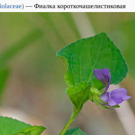
iolaceae
)
Фиалка короткочашелистиковая