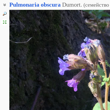
Pulmonaria
obscura
Dumort.
(
семейство
Медуница тёмная