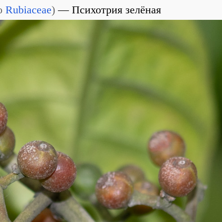
о
Rubiaceae
)
Психотрия зелёная