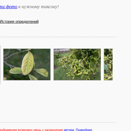
сти фото
к нужному таксону
!
История определений
 изображения возможно лишь с разрешения
автора
.
Подробнее