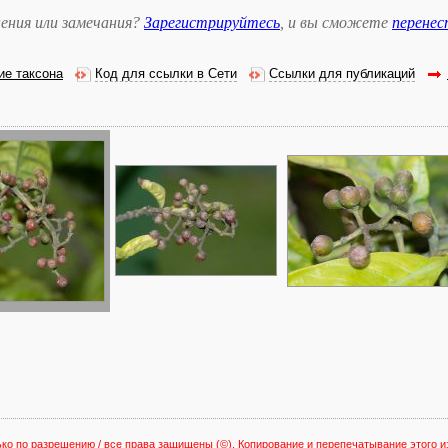
ения или замечания?
Зарегистрируйтесь
, и вы сможете
перене
ие таксона
Код для ссылки в Сети
Ссылки для публикаций
ько по разрешению / все права защищены
(©). Копирование и перепечатывание этого