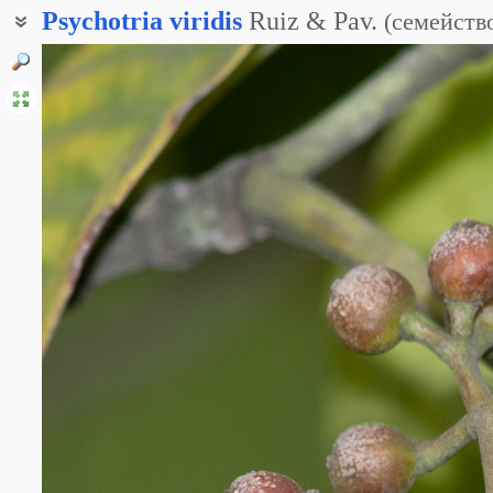
Psychotria
viridis
Ruiz & Pav.
(
семейств