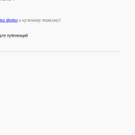
сти фото
к нужному таксону
!
для публикаций