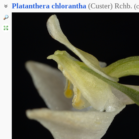
Platanthera
chlorantha
(Custer) Rchb.
(