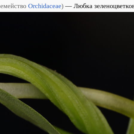
семейство
Orchidaceae
)
Любка зеленоцветко