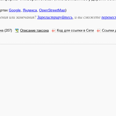
артах
Google
,
Яндекса
,
OpenStreetMap
)
ения или замечания?
Зарегистрируйтесь
, и вы сможете
перене
на
(207)
Описание таксона
Код для ссылки в Сети
Ссылки 