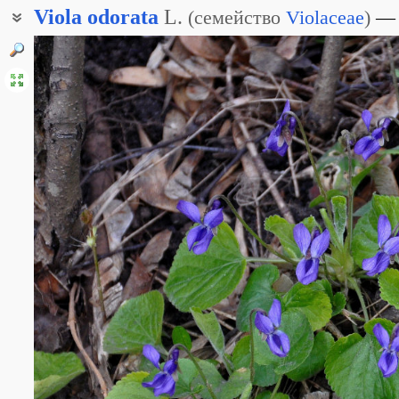
Viola
odorata
L.
(
семейство
Violaceae
)