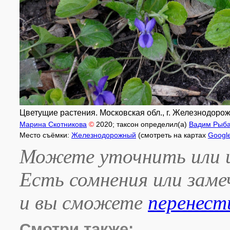
Цветущие растения. Московская обл., г. Железнодорож
Марина Скотникова
©
2020
; таксон определил(а)
Вадим Рыба
Место съёмки:
Железнодорожный
(смотреть на картах
Googl
Можете уточнить или и
Есть сомнения или зам
и вы сможете
перенест
Смотри также: