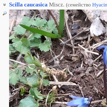
Scilla
caucasica
Miscz.
(
семейство
Hyacin