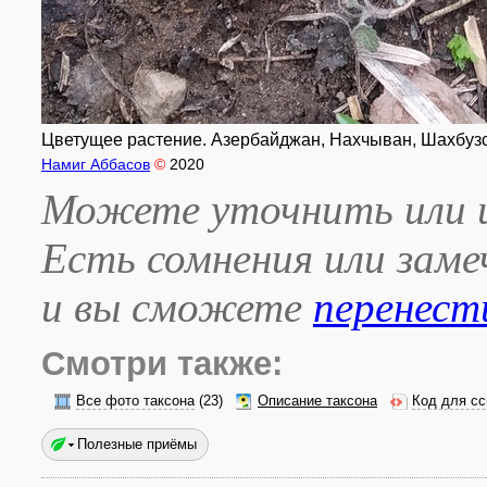
Цветущее растение. Азербайджан, Нахчыван, Шахбузски
Намиг Аббасов
©
2020
Можете уточнить или и
Есть сомнения или зам
и вы сможете
перенест
Смотри также:
Все фото таксона
(23)
Описание таксона
Код для сс
Полезные приёмы