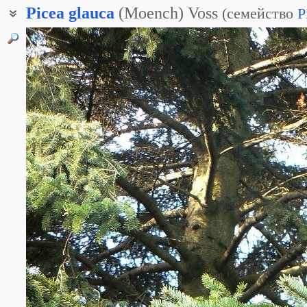
Picea
glauca
(Moench) Voss
(
семейство
P
Ель канадская
Ель белая