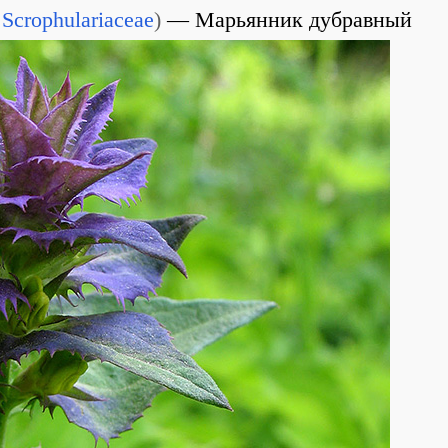
Scrophulariaceae
)
Марьянник дубравный