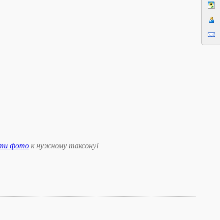
сти фото
к нужному таксону
!