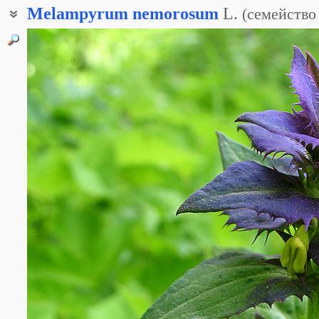
Melampyrum
nemorosum
L.
(
семейство
Иван-да-Марья