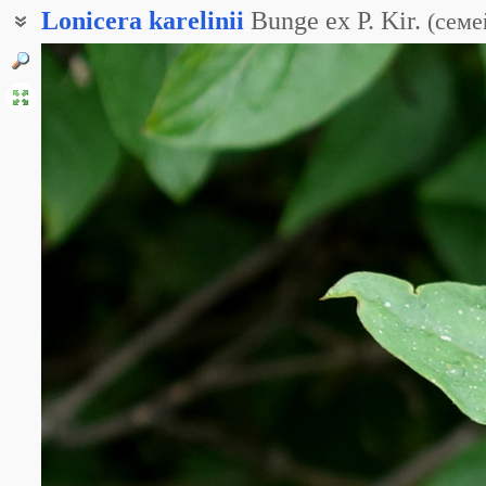
Lonicera
karelinii
Bunge ex P. Kir.
(
семе
Жимолость разнолистная