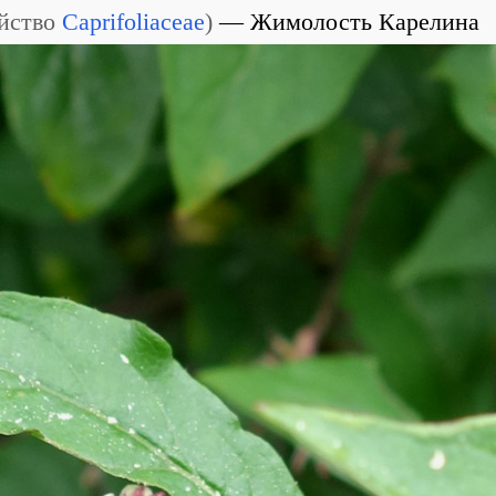
йство
Caprifoliaceae
)
Жимолость Карелина