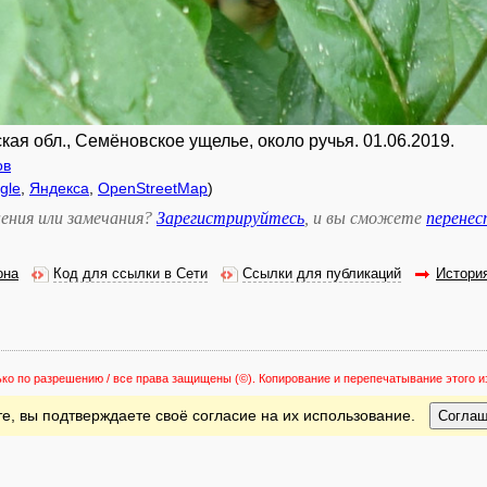
кая обл., Семёновское ущелье, около ручья. 01.06.2019.
ов
gle
,
Яндекса
,
OpenStreetMap
)
ения или замечания?
Зарегистрируйтесь
, и вы сможете
перене
она
Код для ссылки в Сети
Ссылки для публикаций
Истори
ько по разрешению / все права защищены
(©). Копирование и перепечатывание этого
е, вы подтверждаете своё согласие на их использование.
Согла