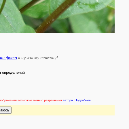
сти фото
к нужному таксону
!
я определений
 изображения возможно лишь с разрешения
автора
.
Подробнее
шаюсь