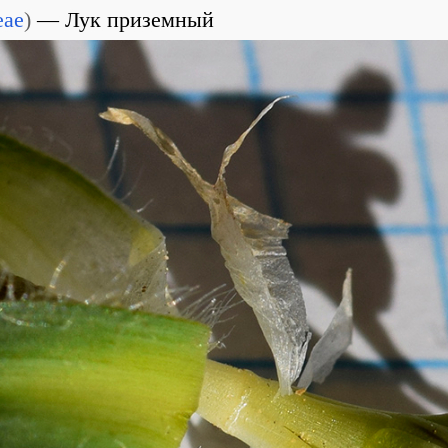
eae
)
Лук приземный