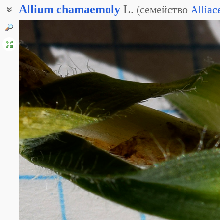
Allium
chamaemoly
L.
(
семейство
Alliac