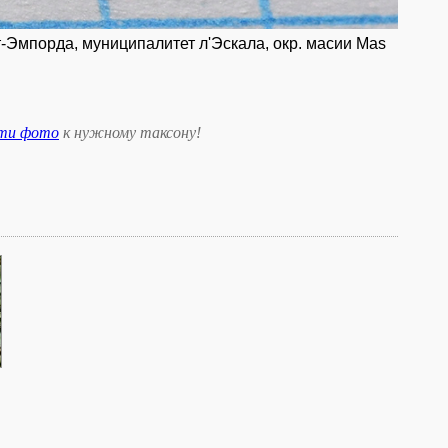
т-Эмпорда, муниципалитет л'Эскала, окр. масии Mas
сти фото
к нужному таксону
!