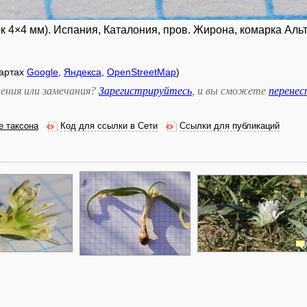
ок 4×4 мм). Испания, Каталония, пров. Жирона, комарка Аль
картах
Google
,
Яндекса
,
OpenStreetMap
)
ения или замечания?
Зарегистрируйтесь
, и вы сможете
перене
е таксона
Код для ссылки в Сети
Ссылки для публикаций