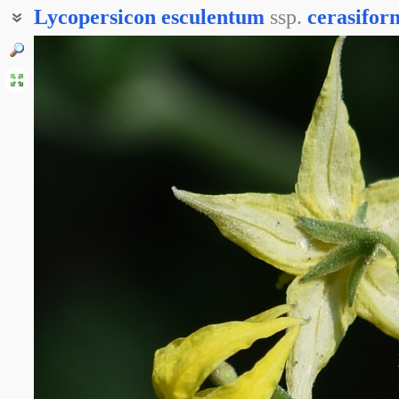
Lycopersicon
esculentum
ssp.
cerasifor