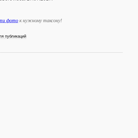
сти фото
к нужному таксону
!
ля публикаций