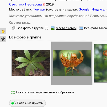
Светлана Нестерова
©
2019
Место съёмки:
Томари
(смотреть на картах
Google
,
Яндекса
,
Можете уточнить или исправить определение? Есть сомн
Смотри также:
Все фото в группе
(3)
Место съёмки
Все фото таксо
Все фото в группе
Показать полноразмерные изображения
Полезные приёмы