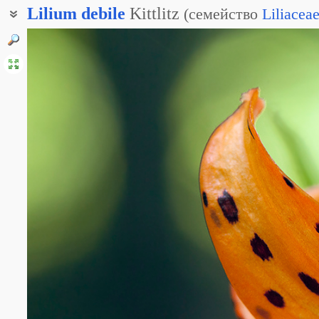
Lilium
debile
Kittlitz
(
семейство
Liliacea
Лилия овсяная