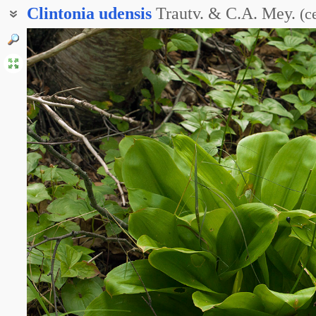
Clintonia
udensis
Trautv. & C.A. Mey.
(
с