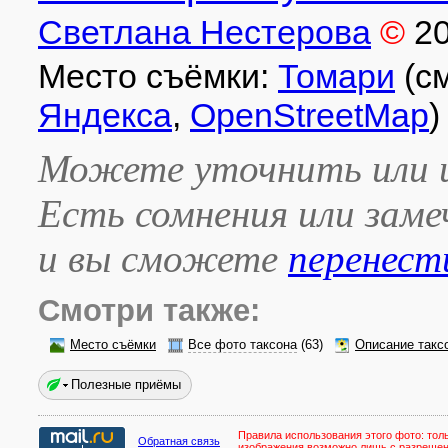
Светлана Нестерова
©
2
Место съёмки:
Томари
(см
Яндекса
,
OpenStreetMap
)
Можете уточнить или и
Есть сомнения или зам
и вы сможете
перенест
Смотри также:
Место съёмки
Все фото таксона
(63)
Описание такс
Полезные приёмы
Правила использования этого фото:
тол
Обратная связь
изображения возможно лишь с разреше