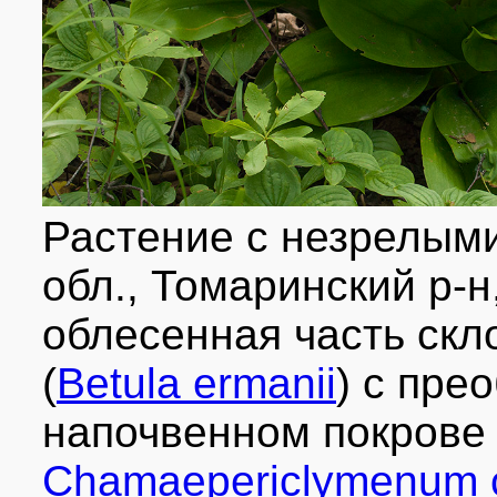
Растение с незрелым
обл., Томаринский р-н,
облесенная часть скл
(
Betula ermanii
) с пре
напочвенном покров
Chamaepericlymenum 