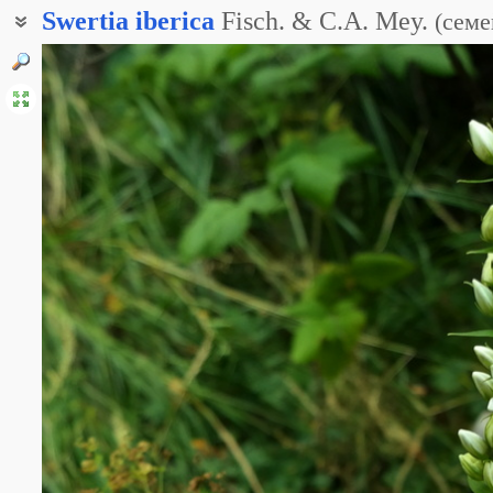
Swertia
iberica
Fisch. & C.A. Mey.
(
семе
Шверция грузинская