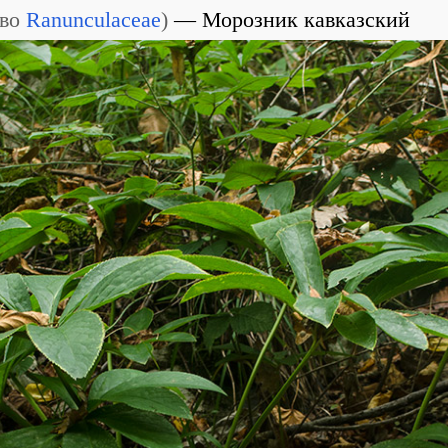
во
Ranunculaceae
)
Морозник кавказский