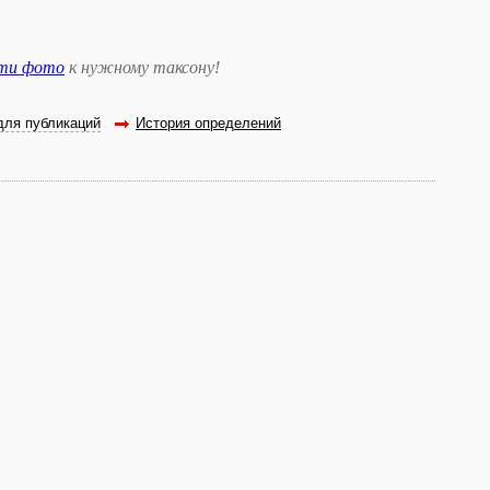
сти фото
к нужному таксону
!
для публикаций
История определений