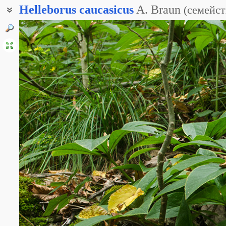
Helleborus
caucasicus
A. Braun
(
семейст
Зимовник кавказский