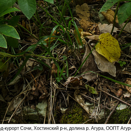
курорт Сочи, Хостинский р-н, долина р. Агура, ООПТ Агурс