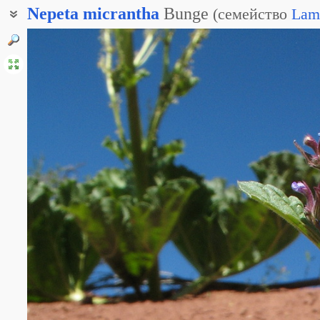
Nepeta
micrantha
Bunge
(
семейство
Lam
Котовник мелкоцветный