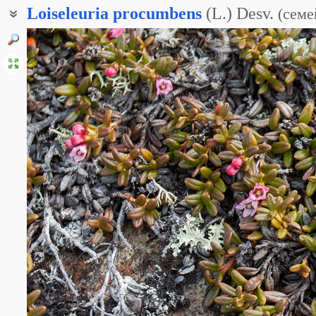
Loiseleuria
procumbens
(L.) Desv.
(
семе
Кальмия лежачая