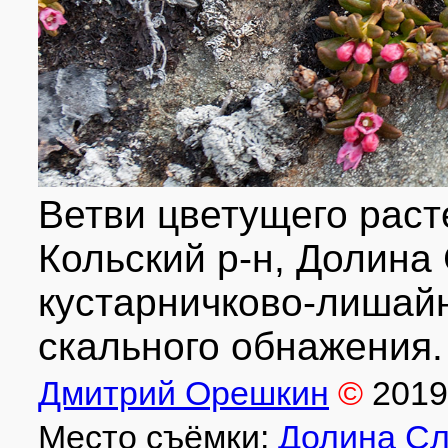
Ветви цветущего раст
Кольский р-н, Долина
кустарничково-лишай
скального обнажения.
Дмитрий Орешкин
©
2019
Место съёмки:
Долина Сл