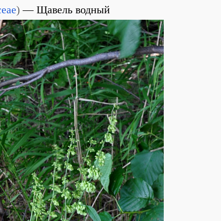
ceae
)
Щавель водный