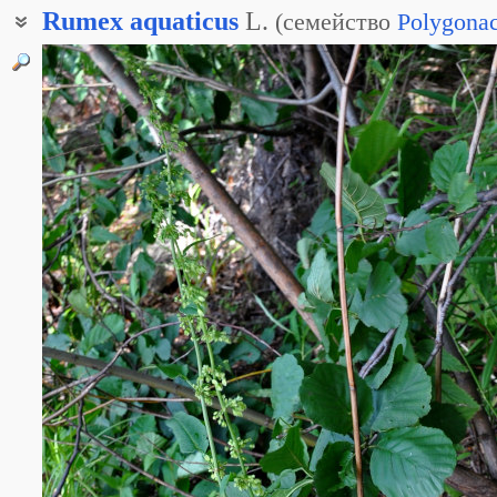
Rumex
aquaticus
L.
(
семейство
Polygona
Щавель водяной
Щавельник водный