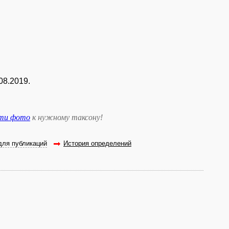
08.2019.
сти фото
к нужному таксону
!
для публикаций
История определений