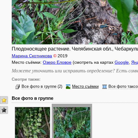
Плодоносящее растение. Челябинская обл., Чебаркульск
Марина Скотникова
©
2019
Место съёмки:
Озеро Еловое
(смотреть на картах
Google
,
Ян
Можете уточнить или исправить определение? Есть сомн
Смотри также:
Все фото в группе
(2)
Место съёмки
Все фото таксо
Все фото в группе