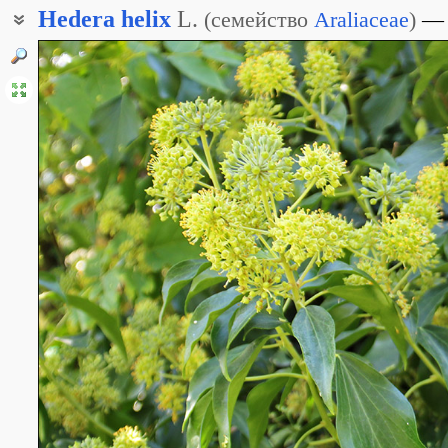
Hedera
helix
L.
(
семейство
Araliaceae
)
Плющ кавказский
Плющ крымский