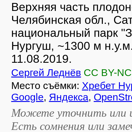
Верхняя часть плодон
Челябинская обл., Сат
национальный парк "З
Нургуш, ~1300 м н.у.м.
11.08.2019.
Сергей Леднёв
CC BY-NC
Место съёмки:
Хребет Ну
Google
,
Яндекса
,
OpenStr
Можете уточнить или и
Есть сомнения или зам