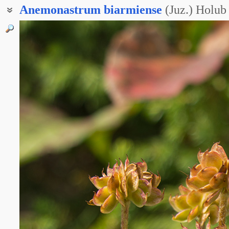
Anemonastrum
biarmiense
(Juz.) Holub
Анемонаструм пермский
Ветреница пермская
Ветренник пермский