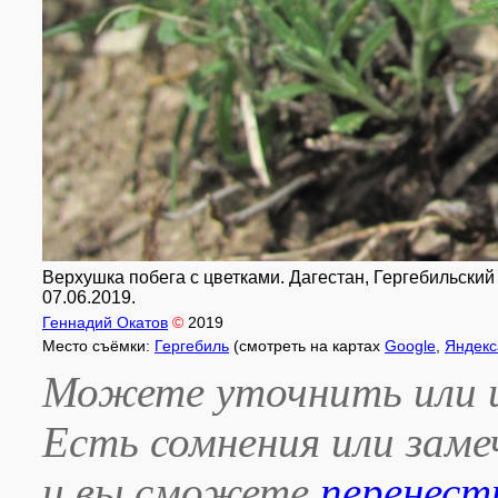
Верхушка побега с цветками. Дагестан, Гергебильский р-
07.06.2019.
Геннадий Окатов
©
2019
Место съёмки:
Гергебиль
(смотреть на картах
Google
,
Яндекс
Можете уточнить или и
Есть сомнения или зам
и вы сможете
перенест