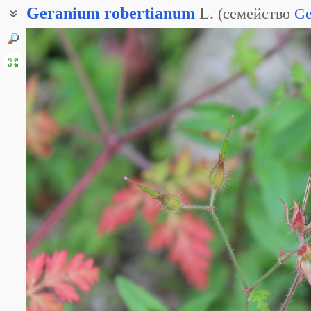
Geranium
robertianum
L.
(
семейство
Ge
Герань робертовская