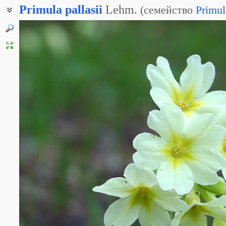
Primula
pallasii
Lehm.
(
семейство
Primul
Примула Палласа