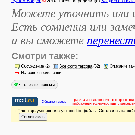
Рустам Бобров
©
2010
; таксон определил(а)
Владислав Григо
Можете уточнить или и
Есть сомнения или зам
и вы сможете
перенест
Смотри также:
Обсуждение
(2)
Все фото таксона
(32)
Описание так
История определений
Полезные приёмы
Правила использования этого фото:
тол
Обратная связь
изображения возможно лишь с разреше
«Плантариум» использует cookie-файлы. Оставаясь на сайт
Соглашаюсь