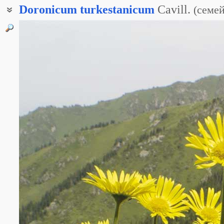
Doronicum
turkestanicum
Cavill.
(
семей
Козульник туркестанский