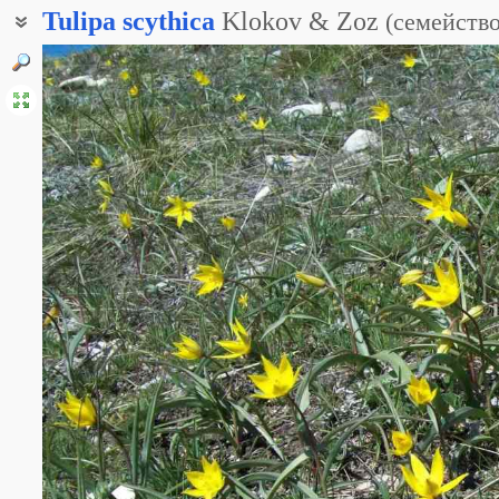
Tulipa
scythica
Klokov & Zoz
(
семейств
Тюльпан гранитный
Тюльпан змеелистный