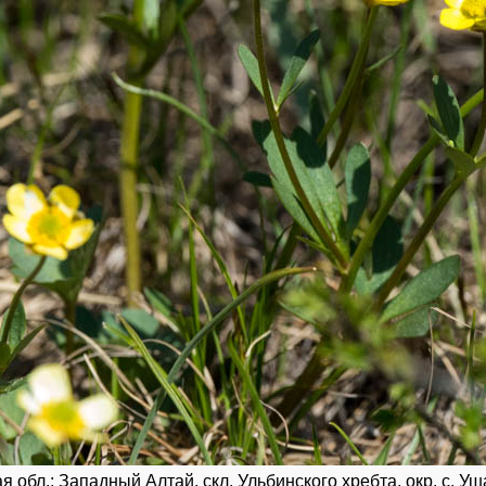
 обл.; Западный Алтай, скл. Ульбинского хребта, окр. с. Уш