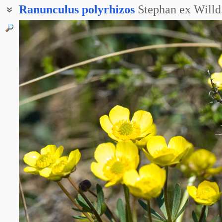
Ranunculus
polyrhizos
Stephan ex Willd
Лютик многокоренный