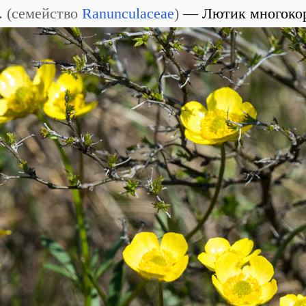
.
(
семейство
Ranunculaceae
)
Лютик многоко