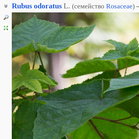
Rubus
odoratus
L.
(
семейство
Rosaceae
)
Малиноклён душистый
Малиноклён пахучий