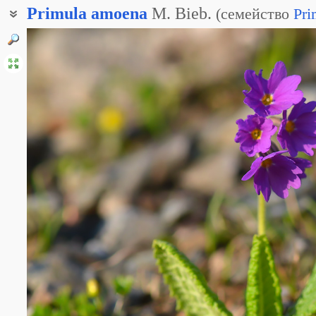
Primula
amoena
M. Bieb.
(
семейство
Pri
Первоцвет прелестный
Примула приятная