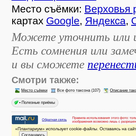
Место съёмки:
Верховья 
картах
Google
,
Яндекса
,
Можете уточнить или и
Есть сомнения или зам
и вы сможете
перенест
Смотри также:
Место съёмки
Все фото таксона
(107)
Описание так
Полезные приёмы
Правила использования этого фото:
тол
Обратная связь
изображения возможно лишь с разреше
«Плантариум» использует cookie-файлы. Оставаясь на сайт
Соглашаюсь