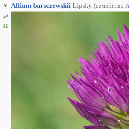
Allium
barsczewskii
Lipsky
(
семейство
A