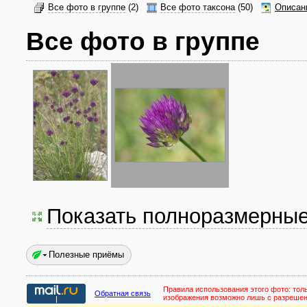
Все фото в группе
(2)
Все фото таксона
(50)
Описан
Все фото в группе
Показать полноразмерны
Полезные приёмы
Правила использования этого фото:
тол
Обратная связь
изображения возможно лишь с разреше