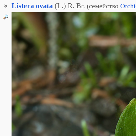
Listera
ovata
(L.) R. Br.
(
семейство
Orchi
Гнездовка яйцевидная
Тайник овальный