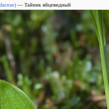
daceae
)
Тайник яйцевидный