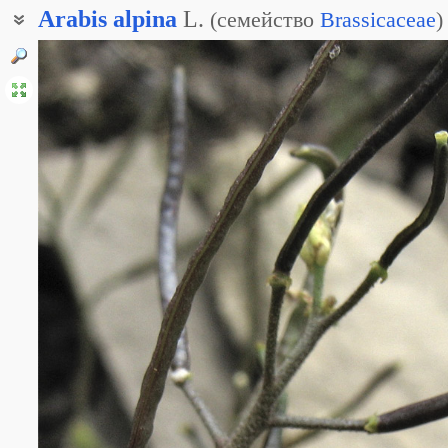
Arabis
alpina
L.
(
семейство
Brassicaceae
)