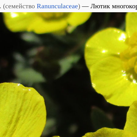
.
(
семейство
Ranunculaceae
)
Лютик многоко