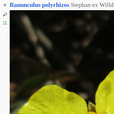
Ranunculus
polyrhizos
Stephan ex Willd
Лютик многокоренный