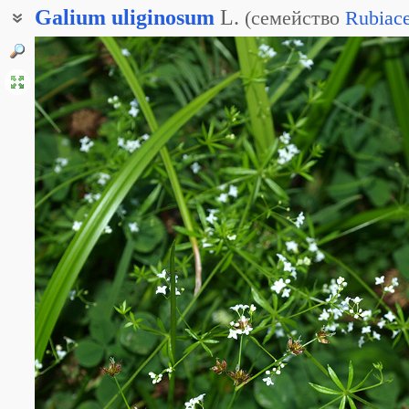
Galium
uliginosum
L.
(
семейство
Rubiac