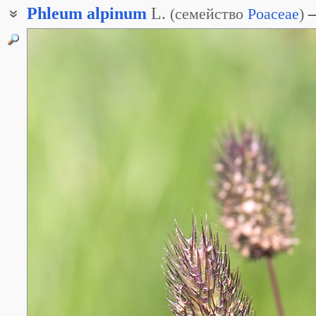
Phleum
alpinum
L.
(
семейство
Poaceae
)