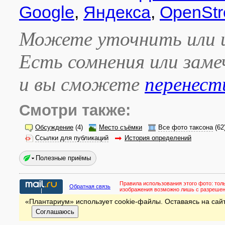
Google
,
Яндекса
,
OpenStr
Можете уточнить или и
Есть сомнения или зам
и вы сможете
перенест
Смотри также:
Обсуждение
(4)
Место съёмки
Все фото таксона
(62
Ссылки для публикаций
История определений
Полезные приёмы
Правила использования этого фото:
тол
Обратная связь
изображения возможно лишь с разреше
«Плантариум» использует cookie-файлы. Оставаясь на сайт
Соглашаюсь