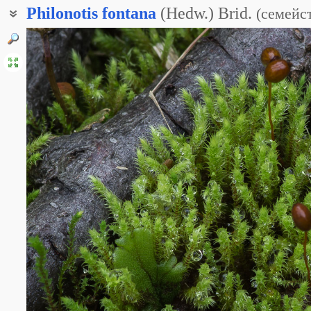
Philonotis
fontana
(Hedw.) Brid.
(
семейс