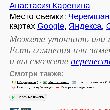
Анастасия Карелина
Место съёмки:
Черемшанс
картах
Google
,
Яндекса
,
Можете уточнить или и
Есть сомнения или зам
и вы сможете
перенест
Смотри также:
Обсуждение
(1)
Место съёмки
Все фото таксона
(18
Ссылки для публикаций
История определений
Полезные приёмы
Правила использования этого фото:
тол