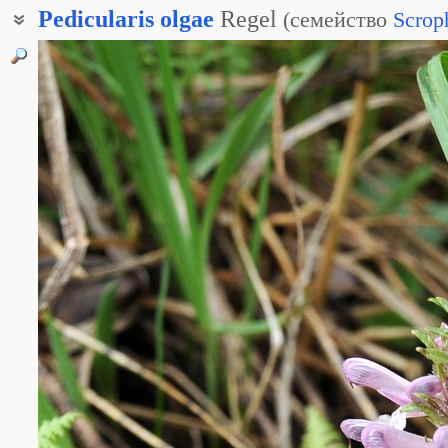
Pedicularis
olgae
Regel
(
семейство
Scrop