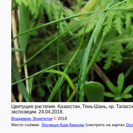
Цветущее растение. Казахстан, Тянь-Шань, хр. Таласск
экспозиции. 24.04.2018.
Владимир Эпиктетов
©
2018
Место съёмки:
Урочище Кши-Каинды
(смотреть на картах
Goo