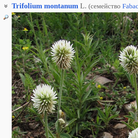
Trifolium
montanum
L.
(
семейство
Faba
Амория горная