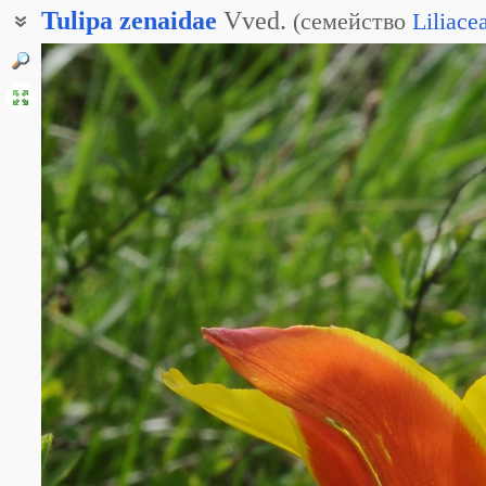
Tulipa
zenaidae
Vved.
(
семейство
Liliace