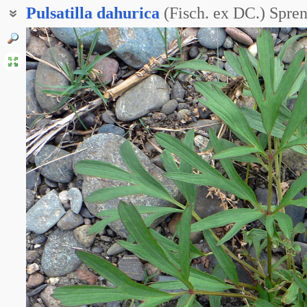
Pulsatilla
dahurica
(Fisch. ex DC.) Spren
Сон-трава даурская