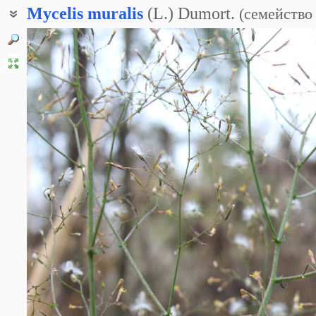
Mycelis
muralis
(L.) Dumort.
(
семейство
Латук постенный
Лжелатук стенной
Молокан стенной
Латук стенной