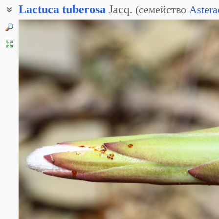
Lactuca
tuberosa
Jacq.
(
семейство
Astera
Степторамфус клубневой
Степторамфус клубненосный
Степторамфус скальный