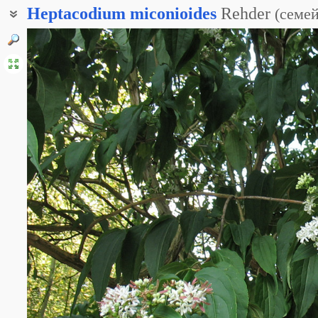
Heptacodium
miconioides
Rehder
(
семей