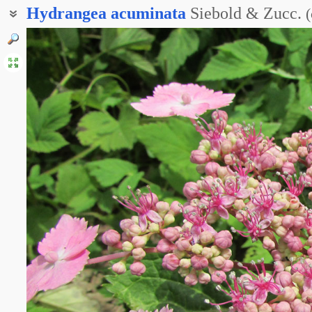
Hydrangea
acuminata
Siebold & Zucc.
(